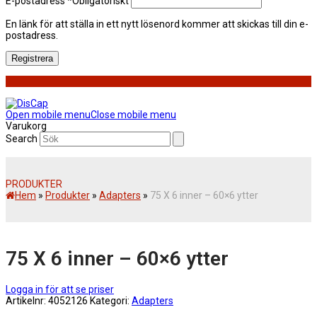
E-postadress
*
Obligatoriskt
En länk för att ställa in ett nytt lösenord kommer att skickas till din e-
postadress.
Registrera
Open mobile menu
Close mobile menu
Varukorg
Search
PRODUKTER
Hem
»
Produkter
»
Adapters
»
75 X 6 inner – 60×6 ytter
75 X 6 inner – 60×6 ytter
Logga in för att se priser
Artikelnr:
4052126
Kategori:
Adapters