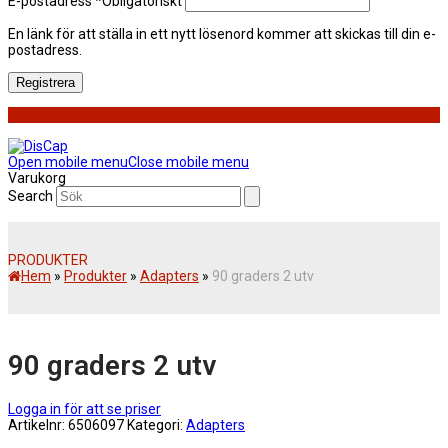
E-postadress
*
Obligatoriskt
En länk för att ställa in ett nytt lösenord kommer att skickas till din e-
postadress.
Registrera
Open mobile menu
Close mobile menu
Varukorg
Search
PRODUKTER
Hem
»
Produkter
»
Adapters
»
90 graders 2 utv
90 graders 2 utv
Logga in för att se priser
Artikelnr:
6506097
Kategori:
Adapters