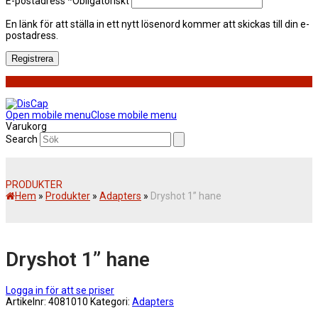
E-postadress
*
Obligatoriskt
En länk för att ställa in ett nytt lösenord kommer att skickas till din e-
postadress.
Registrera
Open mobile menu
Close mobile menu
Varukorg
Search
PRODUKTER
Hem
»
Produkter
»
Adapters
»
Dryshot 1” hane
Dryshot 1” hane
Logga in för att se priser
Artikelnr:
4081010
Kategori:
Adapters