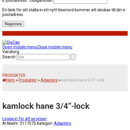
E-postadress
*
Obligatoriskt
En länk för att ställa in ett nytt lösenord kommer att skickas till din e-
postadress.
Registrera
Open mobile menu
Close mobile menu
Varukorg
Search
PRODUKTER
Hem
»
Produkter
»
Adapters
»
kamlock hane 3/4”-lock
kamlock hane 3/4”-lock
Logga in för att se priser
Artikelnr:
3117575
Kategori:
Adapters