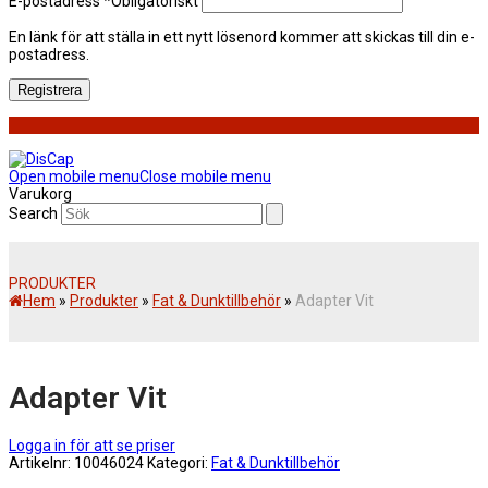
E-postadress
*
Obligatoriskt
En länk för att ställa in ett nytt lösenord kommer att skickas till din e-
postadress.
Registrera
Open mobile menu
Close mobile menu
Varukorg
Search
PRODUKTER
Hem
»
Produkter
»
Fat & Dunktillbehör
»
Adapter Vit
Adapter Vit
Logga in för att se priser
Artikelnr:
10046024
Kategori:
Fat & Dunktillbehör