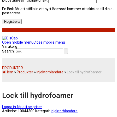
E-postadress
*
Obligatoriskt
En länk för att ställa in ett nytt lösenord kommer att skickas till din e-
postadress.
Registrera
Open mobile menu
Close mobile menu
Varukorg
Search
PRODUKTER
Hem
»
Produkter
»
Injektorblandare
»
Lock till hydrofoamer
Lock till hydrofoamer
Logga in för att se priser
Artikelnr:
10044300
Kategori:
Injektorblandare