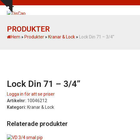
Skip
Show
to
Open
Close
notice
content
mobile
mobile
PRODUKTER
menu
menu
Hem
»
Produkter
»
Kranar & Lock
»
Lock Din 71 – 3/4”
Lock Din 71 – 3/4”
Logga in för att se priser
Artikelnr:
10046212
Kategori:
Kranar & Lock
Relaterade produkter