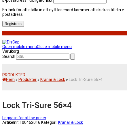
E-postadress
*
Obligatoriskt
En länk för att ställa in ett nytt lösenord kommer att skickas till din e-
postadress.
Registrera
Open mobile menu
Close mobile menu
Varukorg
Search
PRODUKTER
Hem
»
Produkter
»
Kranar & Lock
»
Lock Tri-Sure 56×4
Lock Tri-Sure 56×4
Logga in för att se priser
Artikelnr:
100462016
Kategori:
Kranar & Lock