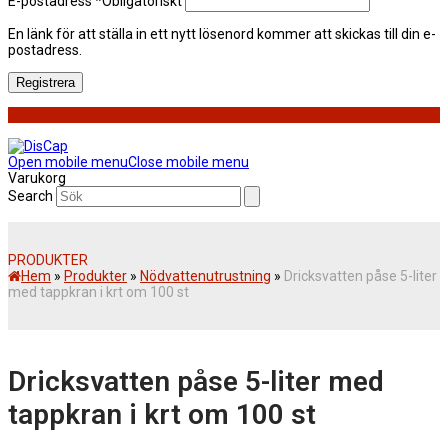
E-postadress
*
Obligatoriskt
En länk för att ställa in ett nytt lösenord kommer att skickas till din e-
postadress.
Registrera
Open mobile menu
Close mobile menu
Varukorg
Search
PRODUKTER
Hem
»
Produkter
»
Nödvattenutrustning
»
Dricksvatten påse 5-liter
med tappkran i krt om 100 st
Dricksvatten påse 5-liter med
tappkran i krt om 100 st