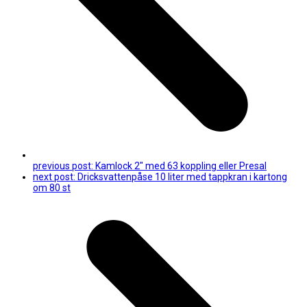
previous post:
Kamlock 2″ med 63 koppling eller Presal
next post:
Dricksvattenpåse 10 liter med tappkran i kartong
om 80 st