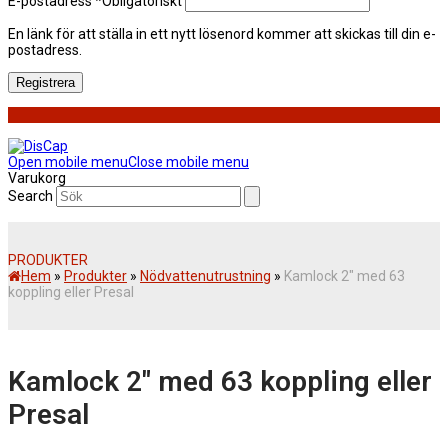
E-postadress
*
Obligatoriskt
En länk för att ställa in ett nytt lösenord kommer att skickas till din e-
postadress.
Registrera
Open mobile menu
Close mobile menu
Varukorg
Search
PRODUKTER
Hem
»
Produkter
»
Nödvattenutrustning
»
Kamlock 2″ med 63
koppling eller Presal
Kamlock 2″ med 63 koppling eller
Presal