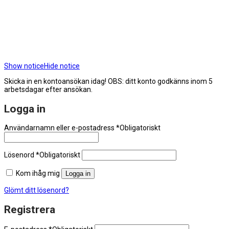
Show notice
Hide notice
Skicka in en kontoansökan idag! OBS: ditt konto godkänns inom 5
arbetsdagar efter ansökan.
Logga in
Användarnamn eller e-postadress
*
Obligatoriskt
Lösenord
*
Obligatoriskt
Kom ihåg mig
Logga in
Glömt ditt lösenord?
Registrera