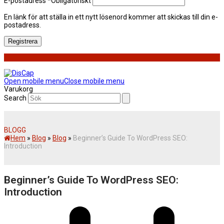
E-postadress
*
Obligatoriskt
En länk för att ställa in ett nytt lösenord kommer att skickas till din e-
postadress.
Registrera
Open mobile menu
Close mobile menu
Varukorg
Search
BLOGG
Hem
»
Blog
»
Blog
»
Beginner’s Guide To WordPress SEO:
Introduction
Beginner’s Guide To WordPress SEO:
Introduction