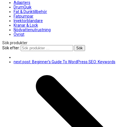
Adapters
DrumQuik
Fat & Dunktillbehör
Fatpumpar
Injektorblandare
Kranar & Lock
Nödvattenutrustning
Övrigt
Sök produkter
Sök efter:
Sök
next post:
Beginner’s Guide To WordPress SEO: Keywords