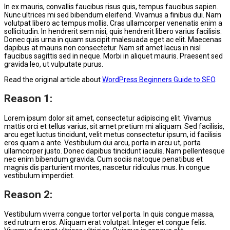
In ex mauris, convallis faucibus risus quis, tempus faucibus sapien.
Nunc ultrices mi sed bibendum eleifend. Vivamus a finibus dui. Nam
volutpat libero ac tempus mollis. Cras ullamcorper venenatis enim a
sollicitudin. In hendrerit sem nisi, quis hendrerit libero varius facilisis.
Donec quis urna in quam suscipit malesuada eget ac elit. Maecenas
dapibus at mauris non consectetur. Nam sit amet lacus in nisl
faucibus sagittis sed in neque. Morbi in aliquet mauris. Praesent sed
gravida leo, ut vulputate purus.
Read the original article about
WordPress Beginners Guide to SEO
.
Reason 1:
Lorem ipsum dolor sit amet, consectetur adipiscing elit. Vivamus
mattis orci et tellus varius, sit amet pretium mi aliquam. Sed facilisis,
arcu eget luctus tincidunt, velit metus consectetur ipsum, id facilisis
eros quam a ante. Vestibulum dui arcu, porta in arcu ut, porta
ullamcorper justo. Donec dapibus tincidunt iaculis. Nam pellentesque
nec enim bibendum gravida. Cum sociis natoque penatibus et
magnis dis parturient montes, nascetur ridiculus mus. In congue
vestibulum imperdiet.
Reason 2:
Vestibulum viverra congue tortor vel porta. In quis congue massa,
sed rutrum eros. Aliquam erat volutpat. Integer et congue felis.