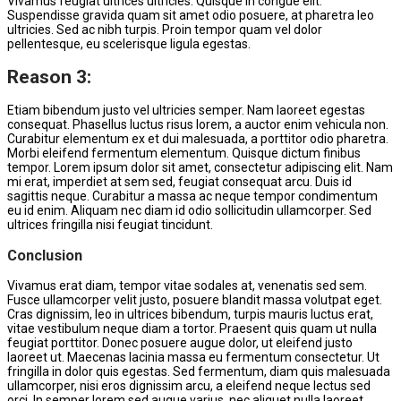
Vivamus feugiat ultrices ultricies. Quisque in congue elit.
Suspendisse gravida quam sit amet odio posuere, at pharetra leo
ultricies. Sed ac nibh turpis. Proin tempor quam vel dolor
pellentesque, eu scelerisque ligula egestas.
Reason 3:
Etiam bibendum justo vel ultricies semper. Nam laoreet egestas
consequat. Phasellus luctus risus lorem, a auctor enim vehicula non.
Curabitur elementum ex et dui malesuada, a porttitor odio pharetra.
Morbi eleifend fermentum elementum. Quisque dictum finibus
tempor. Lorem ipsum dolor sit amet, consectetur adipiscing elit. Nam
mi erat, imperdiet at sem sed, feugiat consequat arcu. Duis id
sagittis neque. Curabitur a massa ac neque tempor condimentum
eu id enim. Aliquam nec diam id odio sollicitudin ullamcorper. Sed
ultrices fringilla nisi feugiat tincidunt.
Conclusion
Vivamus erat diam, tempor vitae sodales at, venenatis sed sem.
Fusce ullamcorper velit justo, posuere blandit massa volutpat eget.
Cras dignissim, leo in ultrices bibendum, turpis mauris luctus erat,
vitae vestibulum neque diam a tortor. Praesent quis quam ut nulla
feugiat porttitor. Donec posuere augue dolor, ut eleifend justo
laoreet ut. Maecenas lacinia massa eu fermentum consectetur. Ut
fringilla in dolor quis egestas. Sed fermentum, diam quis malesuada
ullamcorper, nisi eros dignissim arcu, a eleifend neque lectus sed
orci. In semper lorem sed augue varius, nec aliquet nulla laoreet.