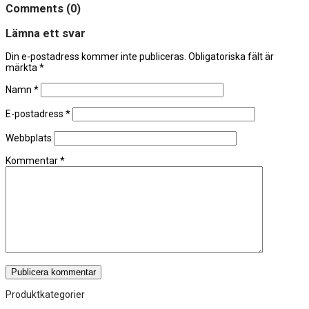
Comments (0)
Lämna ett svar
Din e-postadress kommer inte publiceras.
Obligatoriska fält är
märkta
*
Namn
*
E-postadress
*
Webbplats
Kommentar
*
Produktkategorier